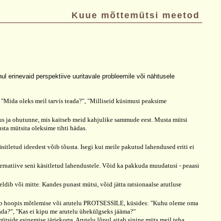
Kuue mõttemütsi meetod
l erinevaid perspektiive uuritavale probleemile või nähtusele
, "Mida oleks meil tarvis teada?", "Milliseid küsimusi peaksime
us ja ohutunne, mis kaitseb meid kahjulike sammude eest. Musta mütsi
sta mütsita oleksime tihti hädas.
itletud ideedest võib tõusta. Isegi kui meile pakutud lahendused eriti ei
ternatiive seni käsitletud lahendustele. Võid ka pakkuda muudatusi - peaasi
ldib või mitte. Kandes punast mütsi, võid jätta ratsionaalse arutluse
skendub hoopis mõtlemise või arutelu PROTSESSILE, küsides: "Kuhu oleme oma
da?", "Kas ei kipu me arutelu ühekülgseks jääma?"
 mütside esinemise järjekorra. Arutelu lõpul aitab sinine müts meil teha