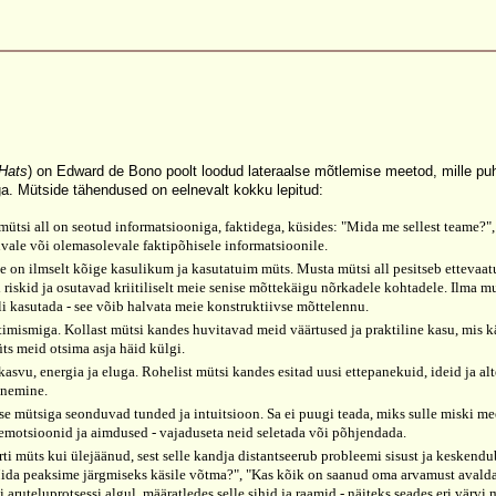
 Hats
) on Edward de Bono poolt loodud lateraalse mõtlemise meetod, mille puhu
iga. Mütside tähendused on eelnevalt kokku lepitud:
mütsi all on seotud informatsiooniga, faktidega, küsides: "Mida me sellest teame?"
ale või olemasolevale faktipõhisele informatsioonile.
on ilmselt kõige kasulikum ja kasutatuim müts. Musta mütsi all pesitseb ettevaat
riskid ja osutavad kriitiliselt meie senise mõttekäigu nõrkadele kohtadele. Ilma mu
li kasutada - see võib halvata meie konstruktiivse mõttelennu.
imismiga. Kollast mütsi kandes huvitavad meid väärtused ja praktiline kasu, mis käs
ts meid otsima asja häid külgi.
asvu, energia ja eluga. Rohelist mütsi kandes esitad uusi ettepanekuid, ideid ja al
enemine.
se mütsiga seonduvad tunded ja intuitsioon. Sa ei puugi teada, miks sulle miski mee
 emotsioonid ja aimdused - vajaduseta neid seletada või põhjendada.
 sorti müts kui ülejäänud, sest selle kandja distantseerub probleemi sisust ja ke
Mida peaksime järgmiseks käsile võtma?", "Kas kõik on saanud oma arvamust avalda
 aruteluprotsessi algul, määratledes selle sihid ja raamid - näiteks seades eri värvi