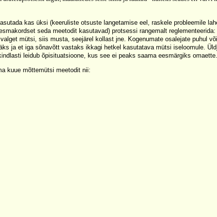
sutada kas üksi (keeruliste otsuste langetamise eel, raskele probleemile lah
d esmakordset seda meetodit kasutavad) protsessi rangemalt reglementeerida: 
valget mütsi, siis musta, seejärel kollast jne. Kogenumate osalejate puhul või
ääks ja et iga sõnavõtt vastaks ikkagi hetkel kasutatava mütsi iseloomule. Üldj
indlasti leidub õpisituatsioone, kus see ei peaks saama eesmärgiks omaette
a kuue mõttemütsi meetodit nii: