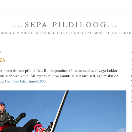
...SEPA PILDILOOG...
TUNUD EDGAR SEPA KODULEHELE! TEEMADEKS MINU PILDID, JUTU
6
006
n nimetet ürituse pildid üles. Ruumipuuduse tõttu on need seal väga kokku
i saab vast kätte. Alljärgnev pilt on samuti sellelt ürituselt, aga miskit on
alt:
Geo-Geo talimängud 2006