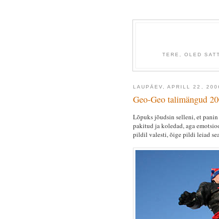
TERE, OLED SAT
LAUPÄEV, APRILL 22, 200
Geo-Geo talimängud 2
Lõpuks jõudsin selleni, et pani
pakitud ja koledad, aga emotsioon
pildil valesti, õige pildi leiad se