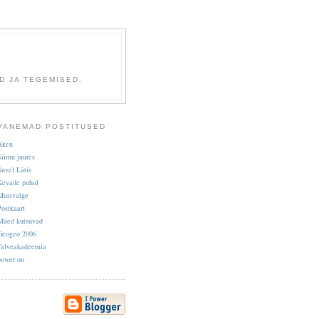
D JA TEGEMISED.
VANEMAD POSTITUSED
Aken
Siimu juures
Suvel Lätis
Kevade puhul
Mustvalge
Postkaart
Mäed kutsuvad
Geogeo 2006
Talveakadeemia
power on