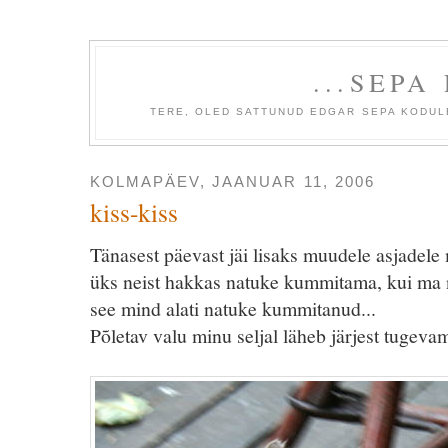
...SEPA
TERE, OLED SATTUNUD EDGAR SEPA KODULE
KOLMAPÄEV, JAANUAR 11, 2006
kiss-kiss
Tänasest päevast jäi lisaks muudele asjadele
üks neist hakkas natuke kummitama, kui ma nü
see mind alati natuke kummitanud...
Põletav valu minu seljal läheb järjest tugevam