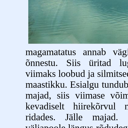
magamatatus annab vägi
õnnestu. Siis üritad lug
viimaks loobud ja silmits
maastikku. Esialgu tundub
majad, siis viimase võim
kevadiselt hiirekõrvul n
ridades. Jälle majad. 
väljapoole längus rõdudeg