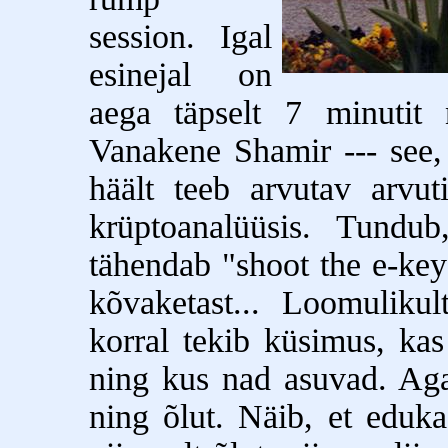
session. Igal
esinejal on
aega täpselt 7 minutit 
Vanakene Shamir --- see, 
häält teeb arvutav arvu
krüptoanalüüsis. Tundub
tähendab "shoot the e-key
kõvaketast... Loomulikul
korral tekib küsimus, ka
ning kus nad asuvad. Ag
ning õlut. Näib, et eduka