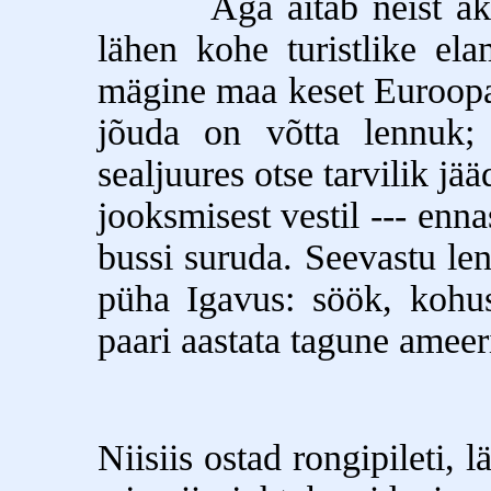
Aga aitab neist akadee
lähen kohe turistlike ela
mägine maa keset Euroopat
jõuda on võtta lennuk;
sealjuures otse tarvilik jää
jooksmisest vestil --- enn
bussi suruda. Seevastu le
püha Igavus: söök, kohust
paari aastata tagune amee
Niisiis ostad rongipileti, 