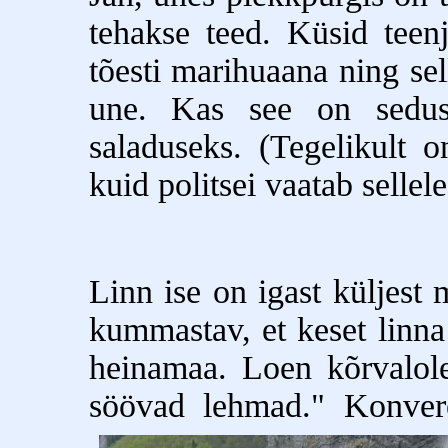
tehakse teed. Küsid teenj
tõesti marihuaana ning se
une. Kas see on sedus
saladuseks. (Tegelikult o
kuid politsei vaatab sellel
Linn ise on igast küljest
kummastav, et keset linna
heinamaa. Loen kõrvalolev
söövad lehmad." Konveren