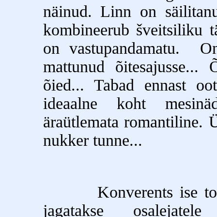
näinud. Linn on säilitanu
kombineerub šveitsiliku t
on vastupandamatu. On
mattunud õitesajusse... 
õied... Tabad ennast oot
ideaalne koht mesinäd
äraütlemata romantiline. 
nukker tunne...
Konverents ise toimub
jagatakse osalejatel