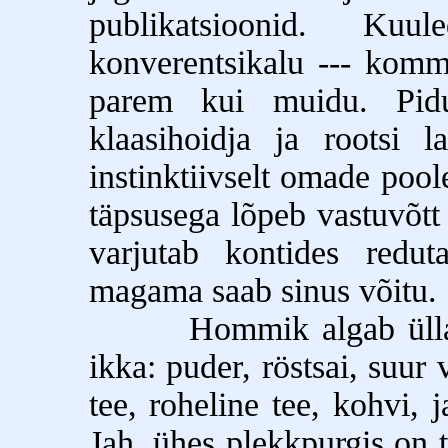
publikatsioonid. Kuu
konverentsikalu --- komm
parem kui muidu. Pidul
klaasihoidja ja rootsi
instinktiivselt omade poole
täpsusega lõpeb vastuvõt
varjutab kontides red
magama saab sinus võitu.
Hommik algab üllatu
ikka: puder, röstsai, suur
tee, roheline tee, kohvi, 
Jah, ühes plekkpurgis on t