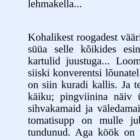
lehmakella...
Kohalikest roogadest väär
süüa selle kõikides esin
kartulid juustuga... Loo
siiski konverentsi lõunate
on siin kuradi kallis. Ja
käiku; pingviinina näiv 
sihvakamaid ja väledamai
tomatisupp on mulle jub
tundunud. Aga köök on tõ