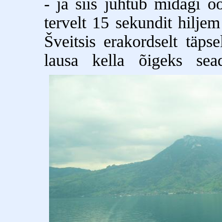
- ja siis juhtub midagi o
tervelt 15 sekundit hilje
Šveitsis erakordselt täps
lausa kella õigeks se