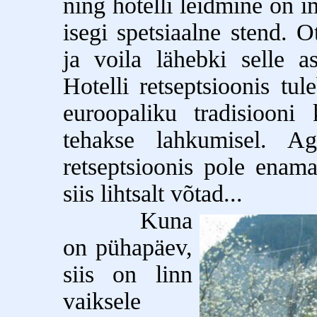
ning hotelli leidmine on 
isegi spetsiaalne stend. 
ja voila lähebki selle 
Hotelli retseptsioonis tu
euroopaliku tradisiooni
tehakse lahkumisel. Ag
retseptsioonis pole enama
siis lihtsalt võtad...
Kuna
on pühapäev,
siis on linn
vaiksele