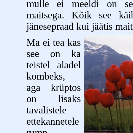
mulle ei meeldi on see 
maitsega. Kõik see käib
jänesepraad kui jäätis maits
Ma ei tea kas
see on ka
teistel aladel
kombeks,
aga krüptos
on lisaks
tavalistele
ettekannetele
rump