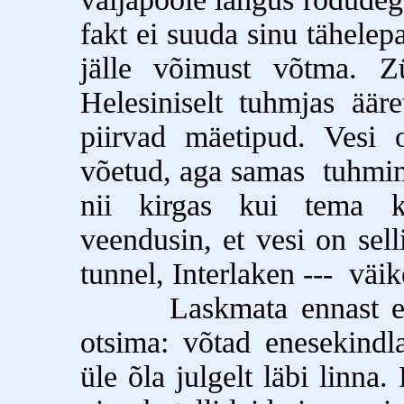
fakt ei suuda sinu tähelep
jälle võimust võtma. Z
Helesiniselt tuhmjas äär
piirvad mäetipud. Vesi o
võetud, aga samas tuhmim,
nii kirgas kui tema k
veendusin, et vesi on sell
tunnel, Interlaken --- väik
Laskmata ennast esmam
otsima: võtad enesekindla
üle õla julgelt läbi linna