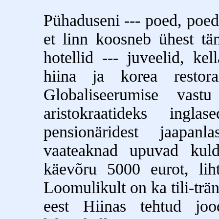
Pühaduseni --- poed, poed,
et linn koosneb ühest tä
hotellid --- juveelid, ke
hiina ja korea restora
Globaliseerumise vast
aristokraatideks ingl
pensionäridest jaapanl
vaateaknad upuvad kuld
käevõru 5000 eurot, lih
Loomulikult on ka tili-trä
eest Hiinas tehtud joo