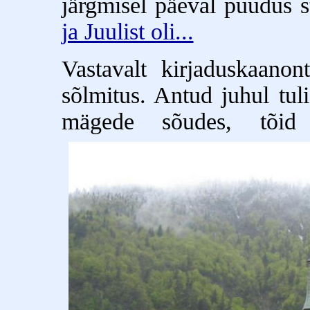
järgmisel päeval puudus s
ja Juulist oli...
Vastavalt kirjaduskaanon
sõlmitus. Antud juhul tul
mägede sõudes, tõid