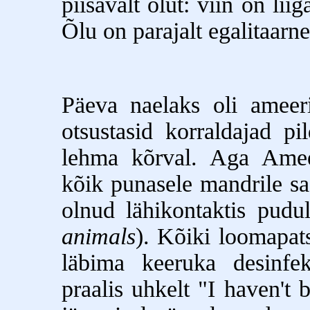
piisavalt õlut: viin on lii
Õlu on parajalt egalitaarne.
Päeva naelaks oli ameer
otsustasid korraldajad pi
lehma kõrval. Aga Amee
kõik punasele mandrile sa
olnud lähikontaktis pudul
animals
). Kõiki loomapats
läbima keeruka desinfek
praalis uhkelt "I haven't