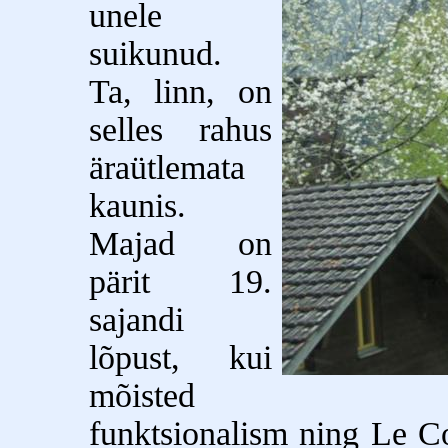
unele
suikunud.
Ta, linn, on
selles rahus
äraütlemata
kaunis.
Majad on
pärit 19.
sajandi
lõpust, kui
mõisted
funktsionalism ning Le Co