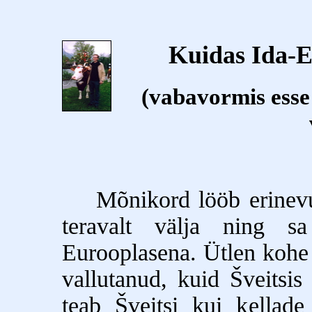
Kuidas Ida-E
(vabavormis esse
Mõnikord lööb erinevus 
teravalt välja ning s
Eurooplasena. Ütlen kohe 
vallutanud, kuid Šveitsis
teab Šveitsi kui kellad