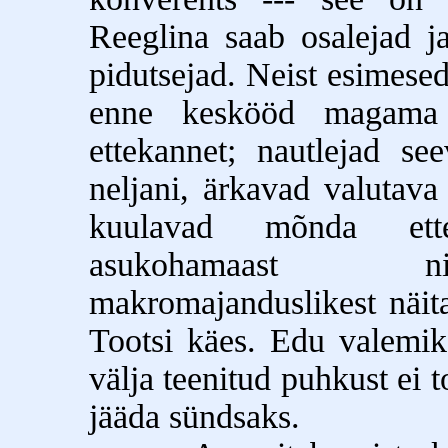
Reeglina saab osalejad j
pidutsejad. Neist esimesed
enne keskööd magama j
ettekannet; nautlejad se
neljani, ärkavad valutava
kuulavad mõnda ettek
asukohamaast ni
makromajanduslikest näit
Tootsi käes. Edu valemik
välja teenitud puhkust ei t
jääda sündsaks.