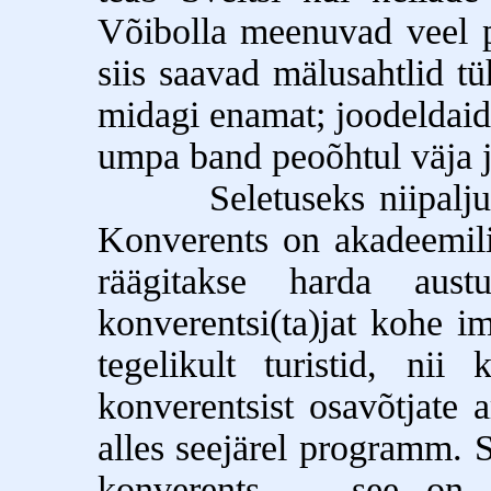
Võibolla meenuvad veel 
siis saavad mälusahtlid tü
midagi enamat; joodeldaid
umpa band peoõhtul väja j
Seletuseks niipalju, et
Konverents on akadeemili
räägitakse harda aus
konverentsi(ta)jat kohe i
tegelikult turistid, ni
konverentsist osavõtjate 
alles seejärel programm. S
konverents --- see on