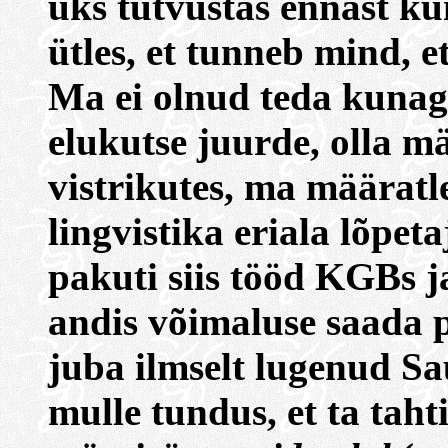
üks tutvustas ennast kui
ütles, et tunneb mind, e
Ma ei olnud teda kunag
elukutse juurde, olla m
vistrikutes, ma määratle
lingvistika eriala lõpeta
pakuti siis tööd KGBs ja
andis võimaluse saada pe
juba ilmselt lugenud Sau
mulle tundus, et ta taht