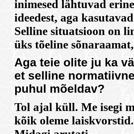
inimesed lähtuvad erine
ideedest, aga kasutavad
Selline situatsioon on li
üks tõeline sõnaraama
Aga teie olite ju ka v
et selline normatiiv
puhul mõeldav?
Tol ajal küll. Me isegi 
kõik oleme laiskvorstid
Midagi arutati.