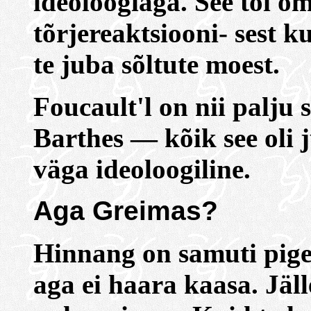
ideoloogiaga. See tõi 
tõrjereaktsiooni- sest ku
te juba sõltute moest.
Foucault'l on nii palju 
Barthes — kõik see oli 
väga ideoloogiline.
Aga Greimas?
Hinnang on samuti pige
aga ei haara kaasa. Jäll