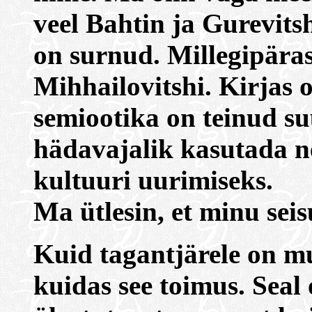
veel Bahtin ja Gurevits
on surnud. Millegipäras
Mihhailovitshi. Kirjas 
semiootika on teinud s
hädavajalik kasutada n
kultuuri uurimiseks.
Ma ütlesin, et minu sei
Kuid tagantjärele on m
kuidas see toimus. Seal o