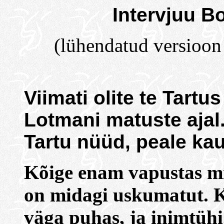
Intervjuu B
(lühendatud versioon
Viimati olite te Tartus
Lotmani matuste ajal. 
Tartu nüüd, peale ka
Kõige enam vapustas m
on midagi uskumatut. Kä
väga puhas, ja inimtüh