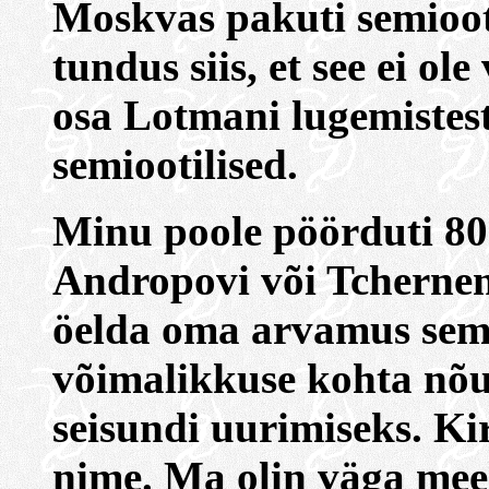
Moskvas pakuti semioot
tundus siis, et see ei ol
osa Lotmani lugemistest,
semiootilised.
Minu poole pöörduti 80n
Andropovi või Tchernen
öelda oma arvamus semi
võimalikkuse kohta nõ
seisundi uurimiseks. Ki
nime. Ma olin väga meeli