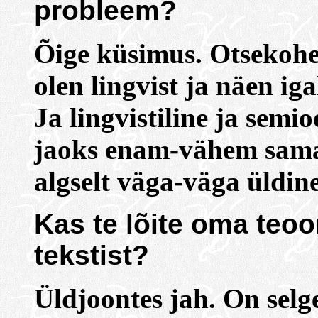
probleem?
Õige küsimus. Otsekohe
olen lingvist ja näen iga
Ja lingvistiline ja semi
jaoks enam-vähem sama
algselt väga-väga üldine
Kas te lõite oma teoo
tekstist?
Üldjoontes jah. On selge