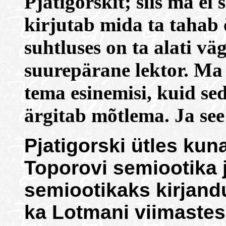
Pjatigorskit; siis ma ei s
kirjutab mida ta tahab 
suhtluses on ta alati vä
suurepärane lektor. Ma
tema esinemisi, kuid seda
ärgitab mõtlema. Ja see
Pjatigorski ütles kuna
Toporovi semiootika 
semiootikaks kirjandu
ka Lotmani viimastes