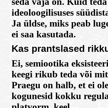
seda vaja on. Kuid teda 
ideoloogilisuses süüdist
Ja üldse, miks peab lug
ei saa kasutada.
Kas prantslased rikku
Ei, semiootika eksisteeri
keegi rikub teda või mi
Praegu on halb, et ei o
kogunesid kokku regulaa
platvorm, keel.