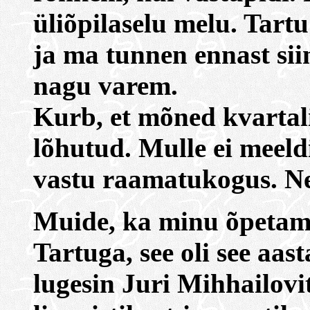
üliõpilaselu melu. Tart
ja ma tunnen ennast sii
nagu varem.
Kurb, et mõned kvartal
lõhutud. Mulle ei meeld
vastu raamatukogus. Ne
Muide, ka minu õpetam
Tartuga, see oli see aa
lugesin Juri Mihhailovit