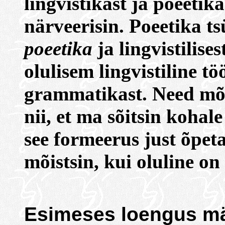
lingvistikast ja poeetik
närveerisin. Poeetika ts
poeetika
ja lingvistilise
olulisem lingvistiline tö
grammatikast. Need mõl
nii, et ma sõitsin kohal
see formeerus just õpet
mõistsin, kui oluline o
Esimeses loengus mää