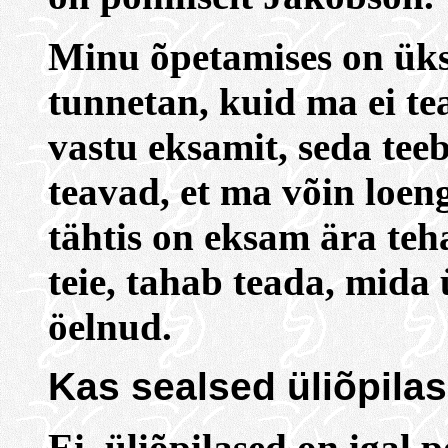
Minu õpetamises on üks
tunnetan, kuid ma ei tea
vastu eksamit, seda teeb
teavad, et ma võin loen
tähtis on eksam ära teh
teie, tahab teada, mida 
öelnud.
Kas sealsed üliõpila
Ei, üliõpilased on igal