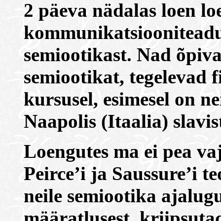
2 päeva nädalas loen lo
kommunikatsiooniteadus
semiootikast. Nad õpiva
semiootikat, tegelevad f
kursusel, esimesel on nei
Naapolis (Itaalia) slavis
Loengutes ma ei pea vaj
Peirce’i ja Saussure’i t
neile semiootika ajalug
määratlusest, kriipsuta