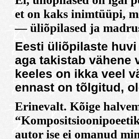
et on kaks inimtüüpi, m
— üliõpilased ja madru
Eesti üliõpilaste huv
aga takistab vähene 
keeles on ikka veel v
ennast on tõlgitud, o
Erinevalt. Kõige halvem
“Kompositsioonipoeetikal
autor ise ei omanud min