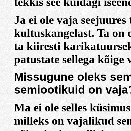
tekkis see kuidagi iseen
Ja ei ole vaja seejuures
kultuskangelast. Ta on 
ta kiiresti karikatuurse
patustate sellega kõige
Missugune oleks semi
semiootikuid on vaja
Ma ei ole selles küsimu
milleks on vajalikud s