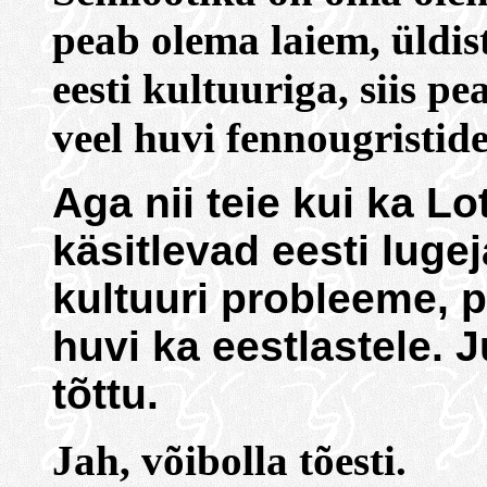
peab olema laiem, üldist
eesti kultuuriga, siis pe
veel huvi fennougristid
Aga nii teie kui ka Lo
käsitlevad eesti lugej
kultuuri probleeme, 
huvi ka eestlastele.
tõttu.
Jah, võibolla tõesti.