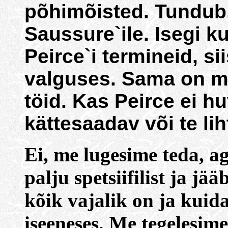
põhimõisted. Tundub,
Saussure`ile. Isegi k
Peirce`i termineid, si
valguses. Sama on m
töid. Kas Peirce ei h
kättesaadav või te lih
Ei, me lugesime teda, ag
palju spetsiifilist ja j
kõik vajalik on ja kuida
iseeneses. Me tegelesim