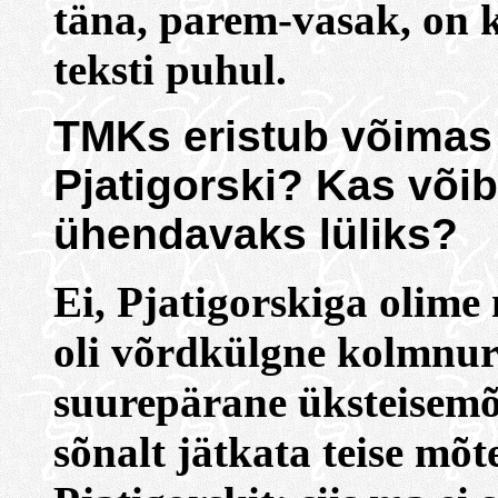
täna, parem-vasak, on k
teksti puhul.
TMKs eristub võimas 
Pjatigorski? Kas võib
ühendavaks lüliks?
Ei, Pjatigorskiga olime
oli võrdkülgne kolmnur
suurepärane üksteisemõ
sõnalt jätkata teise mõ