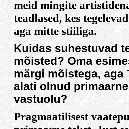
meid mingite artistiden
teadlased, kes tegeleva
aga mitte stiiliga.
Kuidas suhestuvad tei
mõisted? Oma esimest
märgi mõistega, aga
alati olnud primaarne
vastuolu?
Pragmaatilisest vaatep