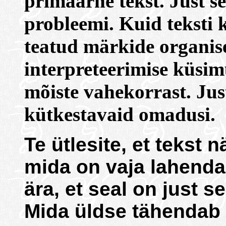
primaarne tekst. Just se
probleemi. Kuid teksti k
teatud märkide organise
interpreteerimise küsi
mõiste vahekorrast. Jus
kütkestavaid omadusi.
Te ütlesite, et tekst 
mida on vaja lahenda
ära, et seal on just 
Mida üldse tähendab 