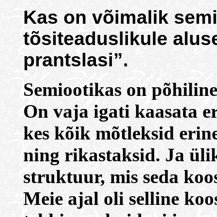
Kas on võimalik semi
tõsiteaduslikule alus
prantslasi”.
Semiootikas on põhiline
On vaja igati kaasata er
kes kõik mõtleksid erine
ning rikastaksid. Ja üli
struktuur, mis seda koo
Meie ajal oli selline ko