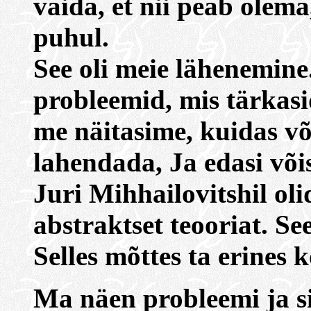
väida, et nii peab olema
puhul.
See oli meie lähenemine
probleemid, mis tärkasid
me näitasime, kuidas võ
lahendada, Ja edasi võis
Juri Mihhailovitshil oli
abstraktset teooriat. Se
Selles mõttes ta erines k
Ma näen probleemi ja si