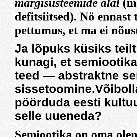
märgisüsteemide alal
(mi
defitsiitsed). Nö ennast
pettumus, et ma ei nõu
Ja lõpuks küsiks teil
kunagi, et semiooti
teed — abstraktne se
sissetoomine.Võiboll
pöörduda eesti kultuu
selle uueneda?
Semiootika on oma olemu