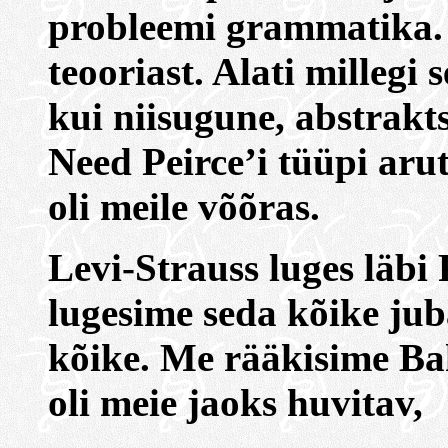
probleemi grammatika. A
teooriast. Alati millegi
kui niisugune, abstrakts
Need Peirce’i tüüpi aru
oli meile võõras.
Levi-Strauss luges läbi
lugesime seda kõike ju
kõike. Me rääkisime Baht
oli meie jaoks huvitav,