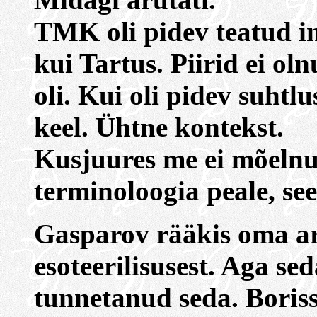
TMK oli pidev teatud i
kui Tartus. Piirid ei ol
oli. Kui oli pidev suhtlu
keel. Ühtne kontekst.
Kusjuures me ei mõelnu
terminoloogia peale, see 
Gasparov rääkis oma ar
esoteerilisusest. Aga se
tunnetanud seda. Boriss