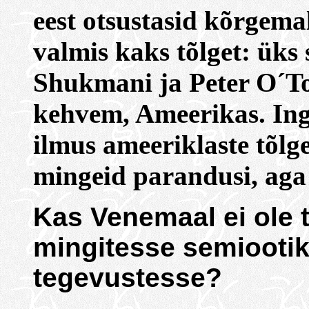
eest otsustasid kõrgema
valmis kaks tõlget: üks
Shukmani ja Peter O´Too
kehvem, Ameerikas. Ingl
ilmus ameeriklaste tõlge
mingeid parandusi, aga
Kas Venemaal ei ole 
mingitesse semiooti
tegevustesse?