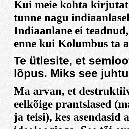
Kui meie kohta kirjutat
tunne nagu indiaanlasel
Indiaanlane ei teadnud, 
enne kui Kolumbus ta ava
Te ütlesite, et semio
lõpus. Miks see juht
Ma arvan, et destruktiiv
eelkõige prantslased (m
ja teisi), kes asendasid