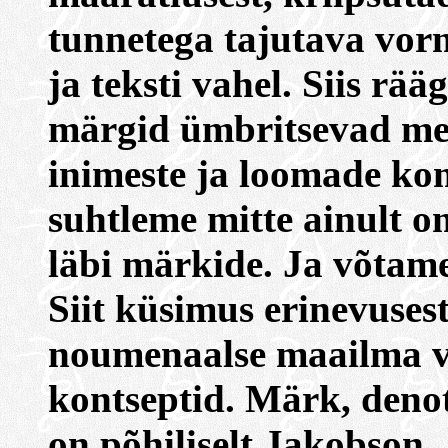
tunnetega tajutava vor
ja teksti vahel. Siis rääg
märgid ümbritsevad mei
inimeste ja loomade k
suhtleme mitte ainult 
läbi märkide. Ja võtame
Siit küsimus erinevuses
noumenaalse maailma va
kontseptid. Märk, deno
on põhiliselt Jakobson.