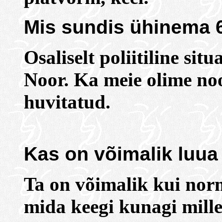
Mis sundis ühinema 
Osaliselt poliitiline situ
Noor. Ka meie olime noo
huvitatud.
Kas on võimalik luu
Ta on võimalik kui norm
mida keegi kunagi milleg