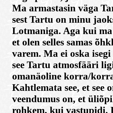
Ma armastasin väga Tartu
sest Tartu on minu jaoks
Lotmaniga. Aga kui ma s
et olen selles samas õhk
varem. Ma ei oska isegi
see Tartu atmosfääri li
omanäoline korra/korra
Kahtlemata see, et see 
veendumus on, et üliõp
rohkem, kui vastupidi.