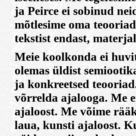
ja Peirce ei sobinud ne
mõtlesime oma teooriad 
tekstist endast, materjal
Meie koolkonda ei huvit
olemas üldist semiootik
ja konkreetsed teooriad.
võrrelda ajalooga. Me e
ajaloost. Me võime rääk
laua, kunsti ajaloost. K