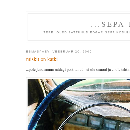
...SEPA
TERE, OLED SATTUNUD EDGAR SEPA KODULE
ESMASPÄEV, VEEBRUAR 20, 2006
miskit on katki
...pole juba ammu midagi postitanud - ei ole saanud ja ei ole tahtmi