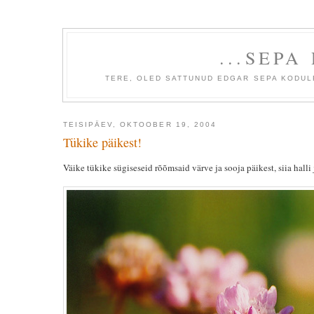
...SEPA
TERE, OLED SATTUNUD EDGAR SEPA KODULE
TEISIPÄEV, OKTOOBER 19, 2004
Tükike päikest!
Väike tükike sügiseseid rõõmsaid värve ja sooja päikest, siia halli